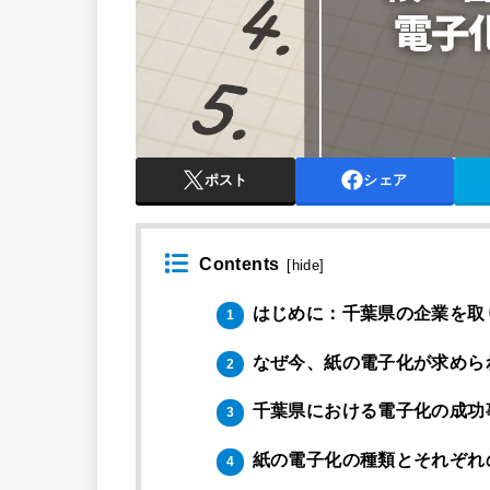
ポスト
シェア
Contents
[
hide
]
はじめに：千葉県の企業を取
1
なぜ今、紙の電子化が求めら
2
千葉県における電子化の成功
3
紙の電子化の種類とそれぞれ
4